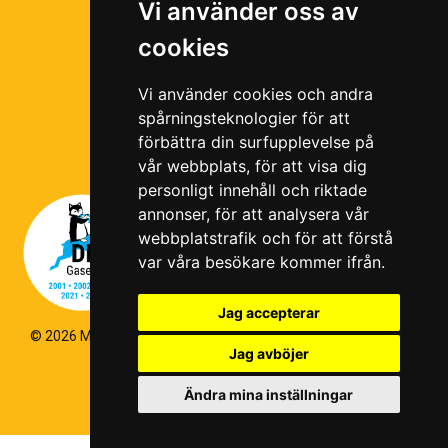
Vi använder oss av
Ramavtal
cookies
Följ oss i våra sociala medier!
Vi använder cookies och andra
spårningsteknologier för att
förbättra din surfupplevelse på
vår webbplats, för att visa dig
personligt innehåll och riktade
annonser, för att analysera vår
webbplatstrafik och för att förstå
var våra besökare kommer ifrån.
Jag accepterar
© 2026 Magello |
Cookiepolicy
|
Hantering av personuppgifter
|
Jag avböjer
Kvalitets- och miljöpolicy
|
Visselblås
Ändra mina inställningar