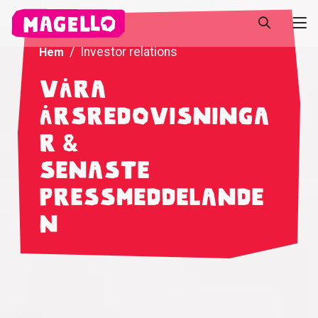
Investor relations
Hem
Våra
årsredovisninga
r &
senaste
pressmeddelande
n