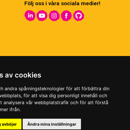
Följ oss i våra sociala medier!
s av cookies
h andra spårningsteknologier för att förbättra din
ebbplats, för att visa dig personligt innehåll och
tt analysera vår webbplatstrafik och för att förstå
er ifrån.
v personuppgifter
|
Kvalitets- och miljöpolicy
|
Visselblås
 avböjer
Ändra mina inställningar