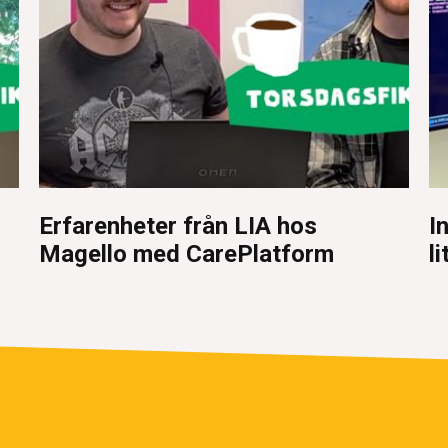
Erfarenheter från LIA hos
I
Magello med CarePlatform
li