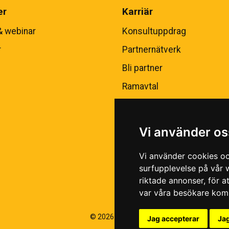
er
Karriär
& webinar
Konsultuppdrag
r
Partnernätverk
Bli partner
Ramavtal
Vi använder os
Vi använder cookies oc
surfupplevelse på vår w
riktade annonser, för a
var våra besökare komm
© 2026 Magello |
Cookiepolicy
|
Hantering a
Jag accepterar
Jag