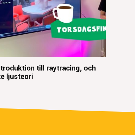
ntroduktion till raytracing, och
te ljusteori