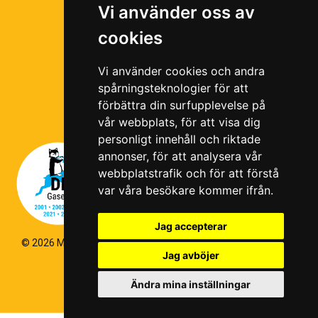
Vi använder oss av
Ramavtal
cookies
Följ oss i våra sociala medier!
Vi använder cookies och andra
spårningsteknologier för att
förbättra din surfupplevelse på
vår webbplats, för att visa dig
personligt innehåll och riktade
annonser, för att analysera vår
webbplatstrafik och för att förstå
var våra besökare kommer ifrån.
Jag accepterar
© 2026 Magello |
Cookiepolicy
|
Hantering av personuppgifter
|
Jag avböjer
Kvalitets- och miljöpolicy
|
Visselblås
Ändra mina inställningar