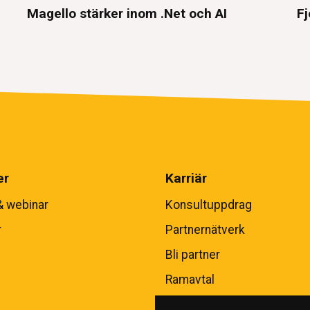
Magello stärker inom .Net och AI
Fj
er
Karriär
& webinar
Konsultuppdrag
r
Partnernätverk
Bli partner
Ramavtal