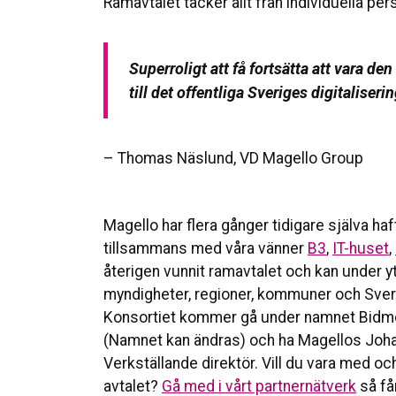
Ramavtalet täcker allt från individuella pers
Superroligt att få fortsätta att vara d
till det offentliga Sveriges digitaliseri
– Thomas Näslund, VD Magello Group
Magello har flera gånger tidigare själva haf
tillsammans med våra vänner
B3
,
IT-huset
,
återigen vunnit ramavtalet och kan under yt
myndigheter, regioner, kommuner och Sveri
Konsortiet kommer gå under namnet Bidm
(Namnet kan ändras) och ha Magellos Joh
Verkställande direktör. Vill du vara med oc
avtalet?
Gå med i vårt partnernätverk
så få