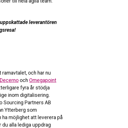
oner till hela agila team.
en uppskattade leverantören
ngsresa!
t ramavtalet, och har nu
Decerno
och
Omegapoint
terligare fyra år stödja
ge inom digitalisering.
o Sourcing Partners AB
an Ytterberg som
h ha möjlighet att leverera på
r du alla lediga uppdrag