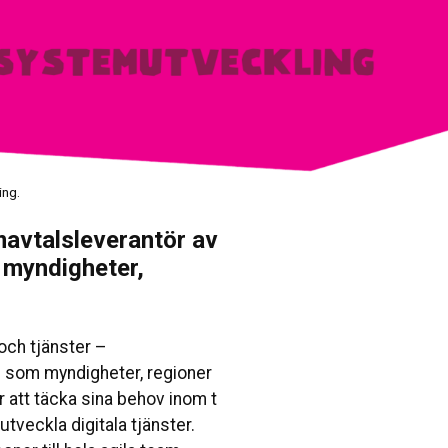
ing.
amavtalsleverantör av
s myndigheter,
ch tjänster –
l som myndigheter, regioner
 att täcka sina behov inom t
utveckla digitala tjänster.