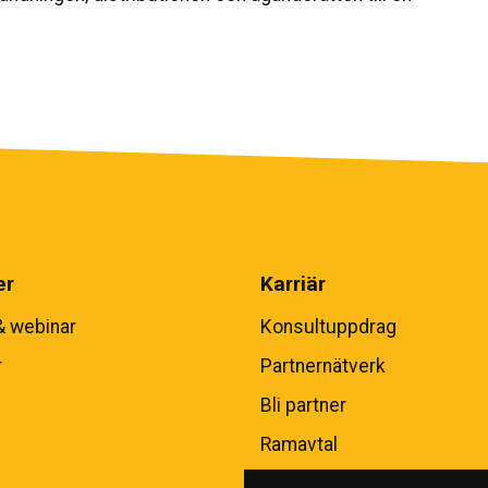
er
Karriär
& webinar
Konsultuppdrag
r
Partnernätverk
Bli partner
Ramavtal