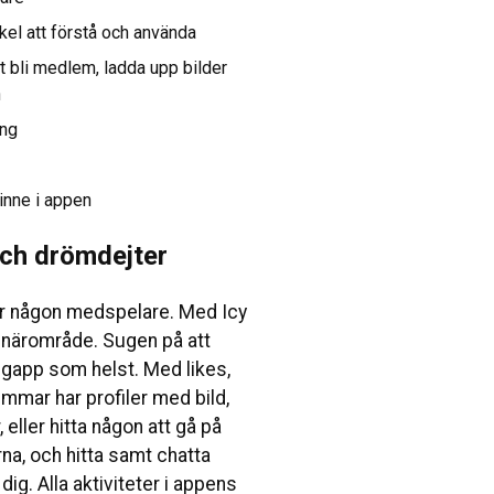
kel att förstå och använda
t bli medlem, ladda upp bilder
n
ang
 inne i appen
 och drömdejter
 har någon medspelare. Med Icy
t närområde. Sugen på att
ngapp som helst. Med likes,
mmar har profiler med bild,
 eller hitta någon att gå på
a, och hitta samt chatta
g. Alla aktiviteter i appens