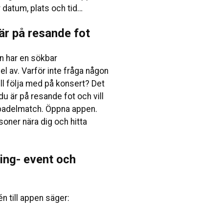
r datum, plats och tid…
är på resande fot
 har en sökbar
l av. Varför inte fråga någon
ll följa med på konsert? Det
 du är på resande fot och vill
n padelmatch. Öppna appen.
soner nära dig och hitta
ting- event och
n till appen säger: