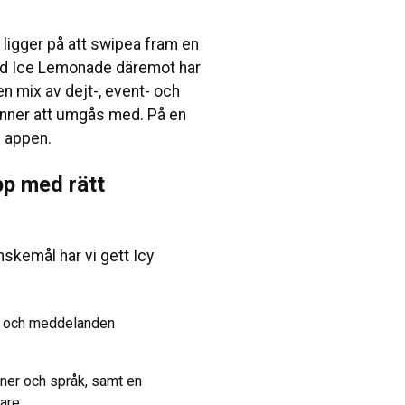
s ligger på att swipea fram en
 Med Ice Lemonade däremot har
en mix av dejt-, event- och
vänner att umgås med. På en
i appen.
p med rätt
skemål har vi gett Icy
att och meddelanden
oner och språk, samt en
dare