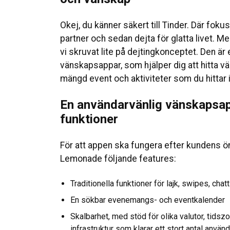
Okej, du känner säkert till Tinder. Där foku
partner och sedan dejta för glatta livet.
vi skruvat lite på dejtingkonceptet. Den är 
vänskapsappar, som hjälper dig att hitta 
mängd event och aktiviteter som du hittar 
En användarvänlig vänskapsap
funktioner
För att appen ska fungera efter kundens ön
Lemonade följande features:
Traditionella funktioner för lajk, swipes, ch
En sökbar evenemangs- och eventkalender
Skalbarhet, med stöd för olika valutor, tidsz
infrastruktur som klarar ett stort antal använ