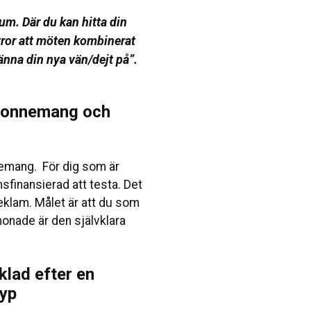
rum. Där du kan hitta din
tror att möten kombinerat
känna din nya vän/dejt på
”.
abonnemang och
nnemang. För dig som är
sfinansierad att testa. Det
klam. Målet är att du som
onade är den självklara
lad efter en
typ