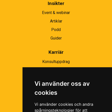
Insikter
Event & webinar
Artiklar
Podd
Guider
Karriär
Konsultuppdrag
Partnernätverk
Bli partner
Vi använder oss av
Ramavtal
cookies
Följ oss i våra sociala medier!
Vi använder cookies och andra
spårningsteknologier för att