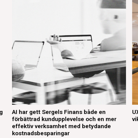
eg
AI har gett Sergels Finans både en
UX
förbättrad kundupplevelse och en mer
vi
effektiv verksamhet med betydande
kostnadsbesparingar