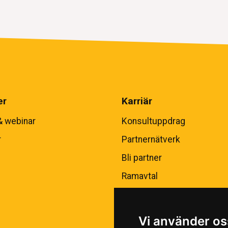
er
Karriär
& webinar
Konsultuppdrag
r
Partnernätverk
Bli partner
Ramavtal
Vi använder os