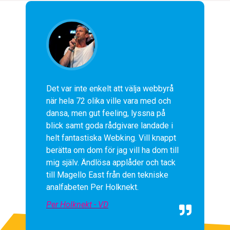
Det var inte enkelt att välja webbyrå 
när hela 72 olika ville vara med och 
dansa, men gut feeling, lyssna på 
blick samt goda rådgivare landade i 
helt fantastiska Webking. Vill knappt 
berätta om dom för jag vill ha dom till 
mig själv. Ändlösa applåder och tack 
till Magello East från den tekniske 
analfabeten Per Holknekt.
Per Holknekt - VD