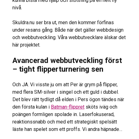
kunna bistå med hjälp och stöttning på en helt ny
nivå.
Skuldra.nu ser bra ut, men den kommer förfinas
under resans gång. Både när det gäller webbdesign
och webbutveckling. Våra webbutvecklare älskar det
här projektet.
Avancerad webbutveckling först
– tight flipperturnering sen
Och JA. Vi visste ju om att Per är grym på flipper,
med flera SM-silver i singel och ett guld i dubbel.
Det blev rätt tydligt då elden i Pers ögon tändes när
den första kulan i
Batman-flippret
sköts iväg och
poängen formligen spolade in. Laserfokuserad,
reaktionssnabb och med ett strategiskt spelsätt
läste han spelet som ett proffs. Vi andra häpnade…