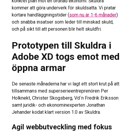
konkret plan mot en ordnad ekonomi. Skuldra
kommer att göra underverk för skuldsatta. Vi pratar
kortare handläggningstider (
som nu är 1-6 månader
)
och snabba insatser som leder till minskad skuld,
och på sikt till att personen blir helt skuldfri.
Prototypen till Skuldra i
Adobe XD togs emot med
öppna armar
De senaste månaderna har vi lagt ett stort krut på att
tillsammans med superserieentreprenören Per
Holknekt, Christer Skogsberg, Vd´n Fredrik Eriksson
samt juridik- och ekonominexperten Jonathan
Jehander kodat klart version 1.0 av Skuldra.
Agil webbutveckling med fokus