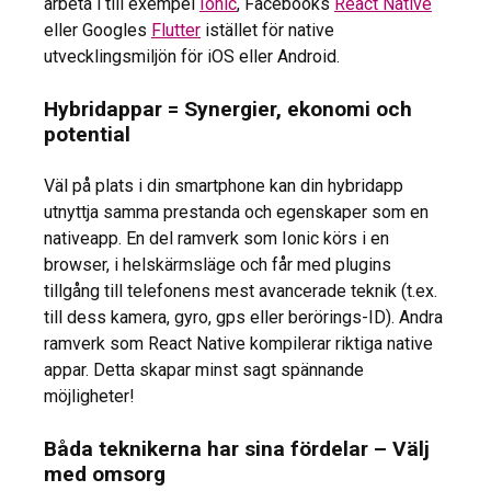
arbeta i till exempel
Ionic
, Facebooks
React Native
eller Googles
Flutter
istället för native
utvecklingsmiljön för iOS eller Android.
Hybridappar = Synergier, ekonomi och
potential
Väl på plats i din smartphone kan din hybridapp
utnyttja samma prestanda och egenskaper som en
nativeapp. En del ramverk som Ionic körs i en
browser, i helskärmsläge och får med plugins
tillgång till telefonens mest avancerade teknik (t.ex.
till dess kamera, gyro, gps eller berörings-ID). Andra
ramverk som React Native kompilerar riktiga native
appar. Detta skapar minst sagt spännande
möjligheter!
Båda teknikerna har sina fördelar – Välj
med omsorg