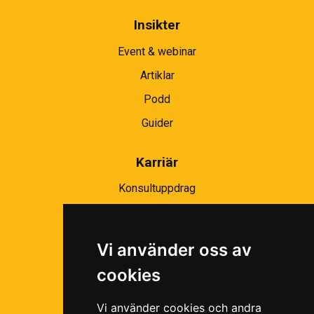
Insikter
Event & webinar
Artiklar
Podd
Guider
Karriär
Konsultuppdrag
Partnernätverk
Bli partner
Vi använder oss av
Ramavtal
cookies
Följ oss i våra sociala medier!
Vi använder cookies och andra